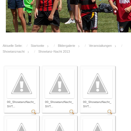
Aktuelle Seite:
Startseite
Bildergalerie
Veranstaltungen
Showtanznacht
Showtanz-Nacht 2013
00_ShowtanzNacht_
00_ShowtanzNacht_
00_ShowtanzNacht_
SVT...
SVT...
SVT...